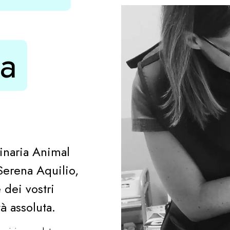
ia
rinaria Animal
 Serena Aquilio,
 dei vostri
tà assoluta.