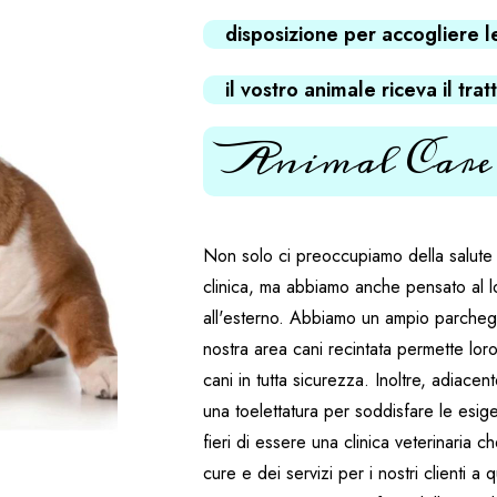
disposizione per accogliere l
il vostro animale riceva il tra
Animal Care
Non solo ci preoccupiamo della salute de
clinica, ma abbiamo anche pensato al l
all'esterno. Abbiamo un ampio parchegg
nostra area cani recintata permette loro
cani in tutta sicurezza. Inoltre, adiace
una toelettatura per soddisfare le esig
fieri di essere una clinica veterinaria c
cure e dei servizi per i nostri clienti 